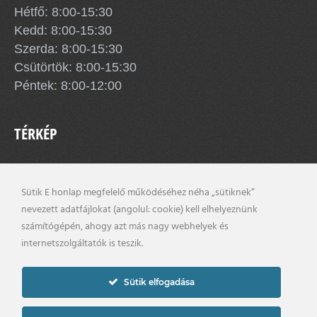
Hétfő: 8:00-15:30
Kedd: 8:00-15:30
Szerda: 8:00-15:30
Csütörtök: 8:00-15:30
Péntek: 8:00-12:00
TÉRKÉP
Sütik E honlap megfelelő működéséhez néha „sütiknek”
nevezett adatfájlokat (angolul: cookie) kell elhelyeznünk
számítógépén, ahogy azt más nagy webhelyek és
internetszolgáltatók is teszik.
Sütik elfogadása