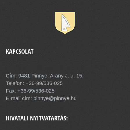
KAPCSOLAT
Pinnye Község Önkormányzata
Cím: 9481 Pinnye, Arany J. u. 15.
Telefon:
+36-99/536-025
Fax: +36-99/536-025
E-mail cím:
pinnye@pinnye.hu
HIVATALI NYITVATARTÁS: