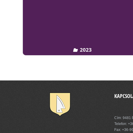
2023
KAPCSOL
Pinnye Kö
Cím: 9481 P
Telefon:
+3
Fax: +36-9