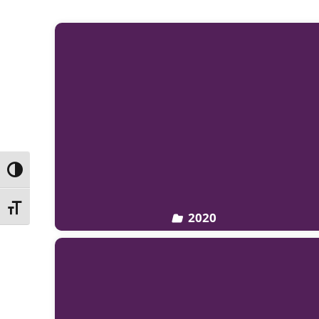
Nagy kontraszt váltása
Betűméret váltása
2020