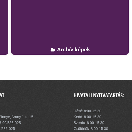
Archív képek
AT
HIVATALI NYITVATARTÁS:
zség Önkormányzata
Hétfő: 8:00-15:30
innye, Arany J. u. 15.
Kedd: 8:00-15:30
6-99/536-025
Szerda: 8:00-15:30
9/536-025
Csütörtök: 8:00-15:30