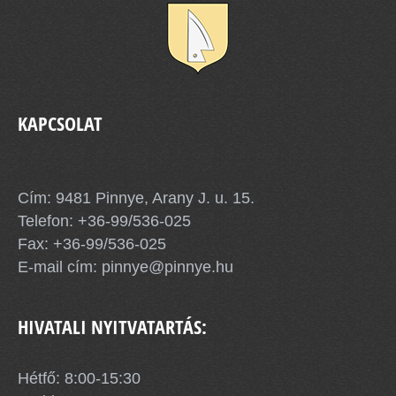
KAPCSOLAT
Pinnye Község Önkormányzata
Cím: 9481 Pinnye, Arany J. u. 15.
Telefon:
+36-99/536-025
Fax: +36-99/536-025
E-mail cím:
pinnye@pinnye.hu
HIVATALI NYITVATARTÁS:
Hétfő: 8:00-15:30