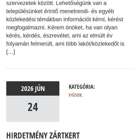
szervezetek között. Lehetőségünk van a
településünket érintő menetrendi- és egyéb
közlekedési témákban információt kérni, kérést
megfogalmazni. Kérem önöket, ha van olyan
kérés, kérdés, észrevétel, ami az elmúlt év
folyamán felmerült, ami több lakót/közlekedőt is
[…]
KATEGÓRIA:
2026
JÚN
Hírek
24
HIRDETMÉNY ZÁRTKERT