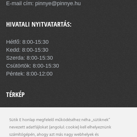
E-mail cím:
pinnye@pinnye.hu
HIVATALI NYITVATARTÁS:
Hétfő: 8:00-15:30
Kedd: 8:00-15:30
Szerda: 8:00-15:30
Csütörtök: 8:00-15:30
Péntek: 8:00-12:00
TÉRKÉP
Sütik E honlap megfelelő működéséhez néha „sütiknek”
nevezett adatfájlokat (angolul: cookie) kell elhelyeznünk
számítógépén, ahogy azt más nagy webhelyek és