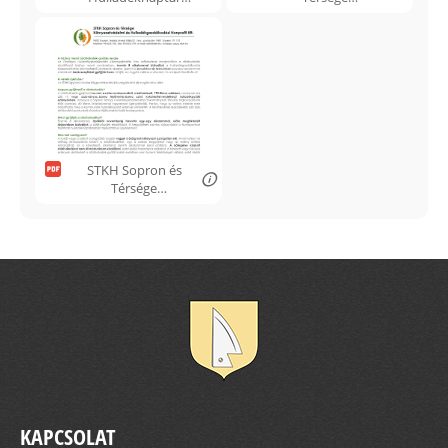
2021.pdf
Környezetvédelmi
és
Hulladékgazdálkod
ási Nonprofit Kft.
tájékoztató.pdf
STKH Sopron és
Térsége
Környezetvédelmi
és
Hulladékgazdálkod
ási Nonprofit Kft.
Zöldhulladék
gyűjtés.pdf
KAPCSOLAT