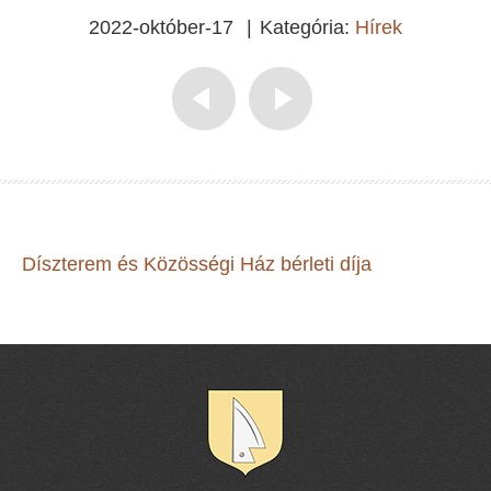
2022-október-17
|
Kategória:
Hírek
Díszterem és Közösségi Ház bérleti díja