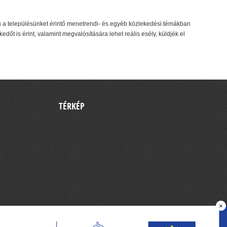
n a településünket érintő menetrendi- és egyéb közlekedési témákban
dőt is érint, valamint megvalósítására lehet reális esély, küldjék el
TÉRKÉP
×