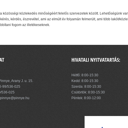
a közösségi közlekedés minőségéért felelős szervezetek között. Lehetőségünk va
rés, kérdés, észrevétel, ami az elmúlt év folyamán felmerült, ami több lakót/közleke
bítani fogom az illetékeseknek.
AT
HIVATALI NYITVATARTÁS:
zség Önkormányzata
Hétfő: 8:00-15:30
innye, Arany J. u. 15.
Kedd: 8:00-15:30
6-99/536-025
Szerda: 8:00-15:30
9/536-025
Csütörtök: 8:00-15:30
pinnye@pinnye.hu
Péntek: 8:00-12:00