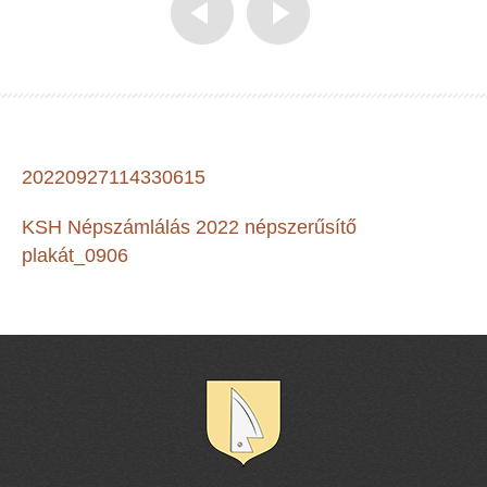
20220927114330615
KSH Népszámlálás 2022 népszerűsítő
plakát_0906