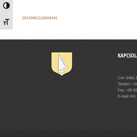
Nagy kontraszt váltása
20240801110609491
Betűméret váltása
KAPCSOL
Pinnye Kö
Cím: 9481 P
Telefon:
+3
Fax: +36-9
E-mail cím: