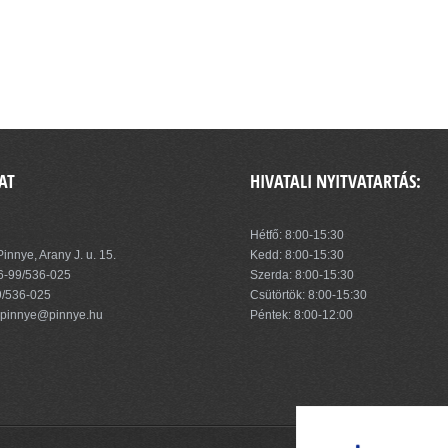
AT
HIVATALI NYITVATARTÁS:
zség Önkormányzata
Hétfő: 8:00-15:30
innye, Arany J. u. 15.
Kedd: 8:00-15:30
6-99/536-025
Szerda: 8:00-15:30
9/536-025
Csütörtök: 8:00-15:30
pinnye@pinnye.hu
Péntek: 8:00-12:00