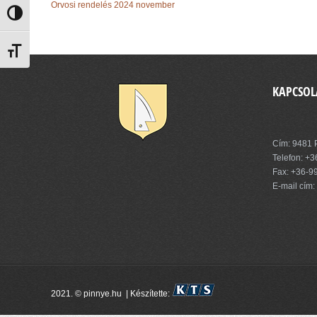
Orvosi rendelés 2024 november
Nagy kontraszt váltása
Betűméret váltása
KAPCSOL
Pinnye Kö
Cím: 9481 P
Telefon:
+3
Fax: +36-9
E-mail cím:
2021. © pinnye.hu | Készítette: