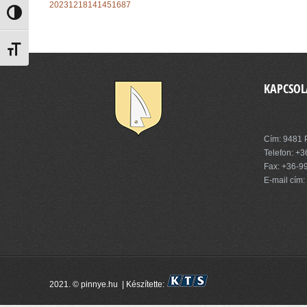
20231218141451687
Nagy kontraszt váltása
Betűméret váltása
KAPCSOL
Pinnye Kö
Cím: 9481 P
Telefon:
+3
Fax: +36-9
E-mail cím:
2021. © pinnye.hu | Készítette: