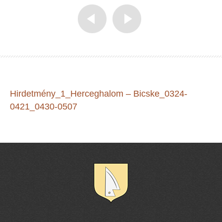
Hirdetmény_1_Herceghalom – Bicske_0324-
0421_0430-0507