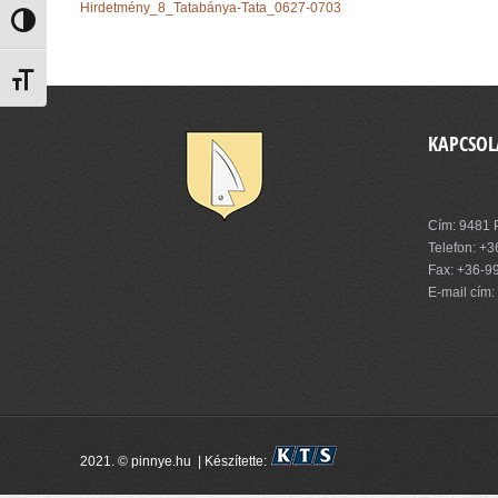
Hirdetmény_8_Tatabánya-Tata_0627-0703
Nagy kontraszt váltása
Betűméret váltása
KAPCSOL
Pinnye Kö
Cím: 9481 P
Telefon:
+3
Fax: +36-9
E-mail cím:
2021. © pinnye.hu | Készítette: