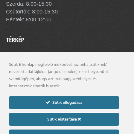
Szerda: 8:00-15:30
Csütörtök: 8:00-15:30
Péntek: 8:00-12:00
TÉRKÉP
Sütik E honlap megfelelő működéséhez néha „sütiknek”
nevezett adatfájlokat (angolul: cookie) kell elhelyeznünk
számítógépén, ahogy azt más nagy webhelyek és
internetszolgáltatók is teszik.
Sütik elfogadása
Sütik elutasítása
×
Impresszum
Adatkezelési szabályzat