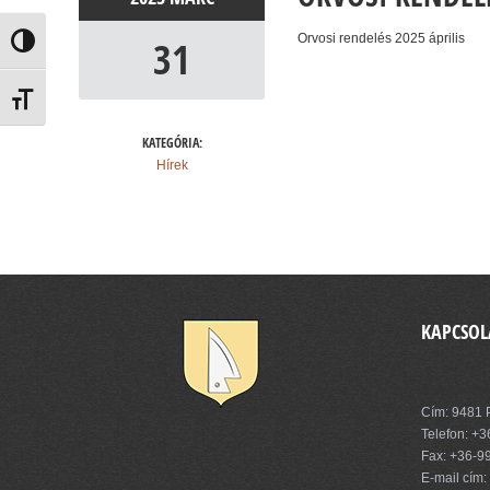
Orvosi rendelés 2025 április
31
Nagy kontraszt váltása
Betűméret váltása
KATEGÓRIA:
Hírek
KAPCSOL
Pinnye Kö
Cím: 9481 P
Telefon:
+3
Fax: +36-9
E-mail cím: