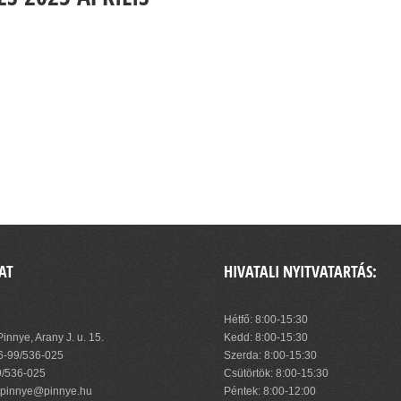
AT
HIVATALI NYITVATARTÁS:
zség Önkormányzata
Hétfő: 8:00-15:30
innye, Arany J. u. 15.
Kedd: 8:00-15:30
6-99/536-025
Szerda: 8:00-15:30
9/536-025
Csütörtök: 8:00-15:30
pinnye@pinnye.hu
Péntek: 8:00-12:00