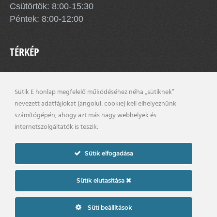
Csütörtök: 8:00-15:30
Péntek: 8:00-12:00
TÉRKÉP
Sütik E honlap megfelelő működéséhez néha „sütiknek”
nevezett adatfájlokat (angolul: cookie) kell elhelyeznünk
számítógépén, ahogy azt más nagy webhelyek és
internetszolgáltatók is teszik.
Sütik elfogadása
Sütik elutasítása
×
Impresszum
Adatkezelési szabályzat
Süti beállítások
2021. © pinnye.hu | Készítette: