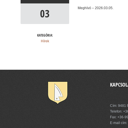
Meghívó – 2026.03.05.
03
KATEGÓRIA:
Hírek
KAPCSOL
Pinnye Kö
Cím: 9481 P
Telefon:
+3
Fax: +36-9
E-mail cím: