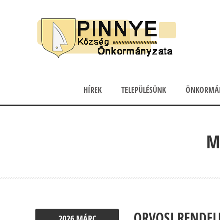
HÍREK
TELEPÜLÉSÜNK
ÖNKORMÁ
M
ORVOSI RENDELÉ
2026
MÁRC