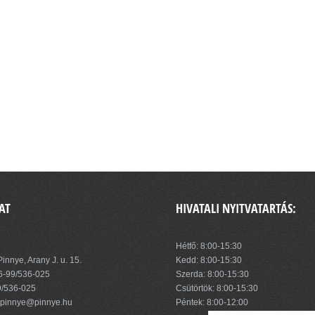
AT
HIVATALI NYITVATARTÁS:
zség Önkormányzata
Hétfő: 8:00-15:30
innye, Arany J. u. 15.
Kedd: 8:00-15:30
6-99/536-025
Szerda: 8:00-15:30
9/536-025
Csütörtök: 8:00-15:30
pinnye@pinnye.hu
Péntek: 8:00-12:00