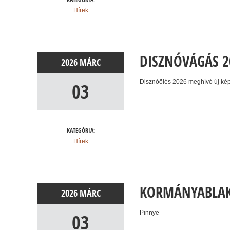
Hírek
DISZNÓVÁGÁS 2
2026
MÁRC
Disznóölés 2026 meghívó új k
03
KATEGÓRIA:
Hírek
KORMÁNYABLA
2026
MÁRC
Pinnye
03