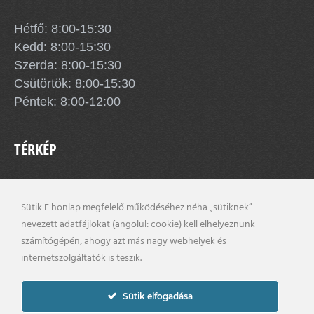
Hétfő: 8:00-15:30
Kedd: 8:00-15:30
Szerda: 8:00-15:30
Csütörtök: 8:00-15:30
Péntek: 8:00-12:00
TÉRKÉP
Sütik E honlap megfelelő működéséhez néha „sütiknek”
nevezett adatfájlokat (angolul: cookie) kell elhelyeznünk
számítógépén, ahogy azt más nagy webhelyek és
internetszolgáltatók is teszik.
Sütik elfogadása