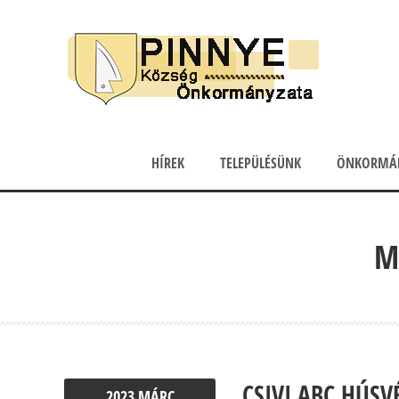
HÍREK
TELEPÜLÉSÜNK
ÖNKORMÁ
M
CSIVI ABC HÚSV
2023
MÁRC