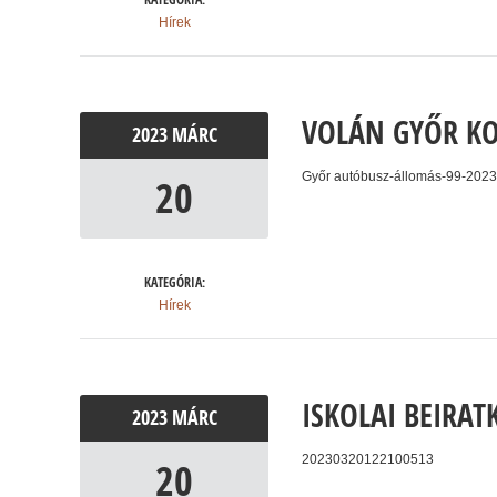
Hírek
VOLÁN GYŐR KO
2023
MÁRC
Győr autóbusz-állomás-99-202
20
KATEGÓRIA:
Hírek
ISKOLAI BEIRAT
2023
MÁRC
20230320122100513
20