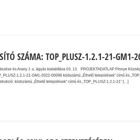
SÍTÓ SZÁMA: TOP_PLUSZ-1.2.1-21-GM1-2
ndezése és Arany J. u. ágyás kialakítása 03. 13. PROJEKTADATLAP Pinnye Község
TOP_PLUSZ-1.2.1-21-GM1-2022-00096 kódszámú „Élhető települések” című és „TOP_
onstrukció: kódszámú „Élhető települések” című és „TOP_PLUSZ-1.2.1-21” […]