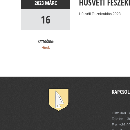
HÚSVÉTI FÉSZEK
2023
MÁRC
Húsvéti fészekrablás 2023
16
KATEGÓRIA:
Hírek
KAPCSOL
Pinnye Kö
Cím: 9481 P
Telefon:
+3
Fax: +36-9