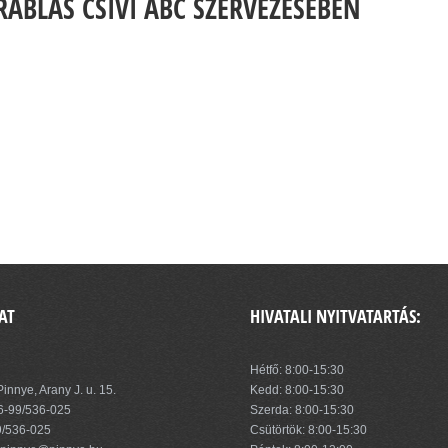
RABLÁS CSIVI ABC SZERVEZÉSÉBEN
AT
HIVATALI NYITVATARTÁS:
zség Önkormányzata
Hétfő: 8:00-15:30
innye, Arany J. u. 15.
Kedd: 8:00-15:30
6-99/536-025
Szerda: 8:00-15:30
9/536-025
Csütörtök: 8:00-15:30