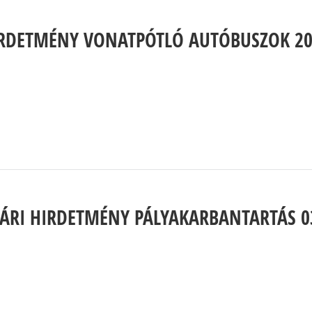
RDETMÉNY VONATPÓTLÓ AUTÓBUSZOK 202
ÁRI HIRDETMÉNY PÁLYAKARBANTARTÁS 03