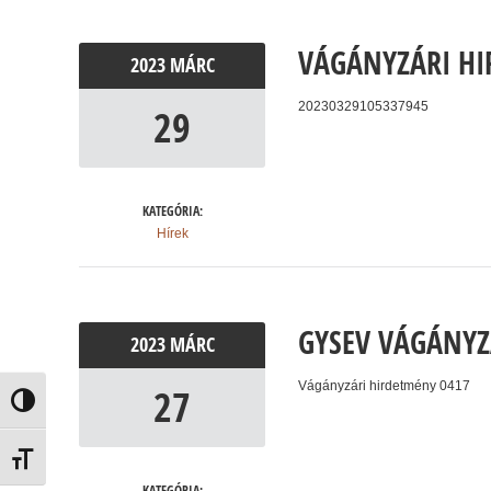
VÁGÁNYZÁRI HI
2023
MÁRC
20230329105337945
29
KATEGÓRIA:
Hírek
GYSEV VÁGÁNYZ
2023
MÁRC
Vágányzári hirdetmény 0417
27
Nagy kontraszt váltása
Betűméret váltása
KATEGÓRIA: