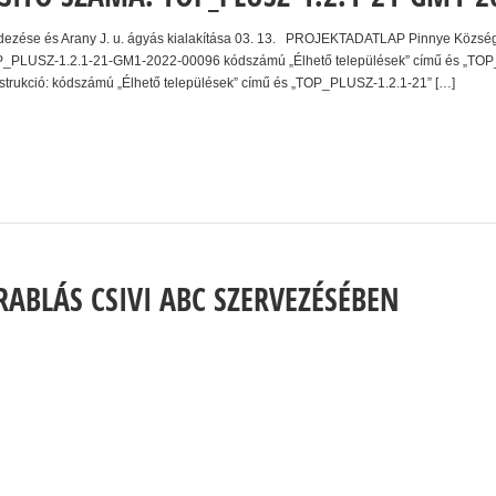
ndezése és Arany J. u. ágyás kialakítása 03. 13. PROJEKTADATLAP Pinnye Község
TOP_PLUSZ-1.2.1-21-GM1-2022-00096 kódszámú „Élhető települések” című és „TOP_
onstrukció: kódszámú „Élhető települések” című és „TOP_PLUSZ-1.2.1-21” […]
RABLÁS CSIVI ABC SZERVEZÉSÉBEN