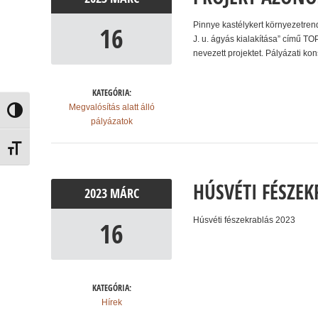
Pinnye kastélykert környezetre
16
J. u. ágyás kialakítása” című 
nevezett projektet. Pályázati k
KATEGÓRIA:
Megvalósítás alatt álló
Nagy kontraszt váltása
pályázatok
Betűméret váltása
HÚSVÉTI FÉSZEK
2023
MÁRC
Húsvéti fészekrablás 2023
16
KATEGÓRIA:
Hírek